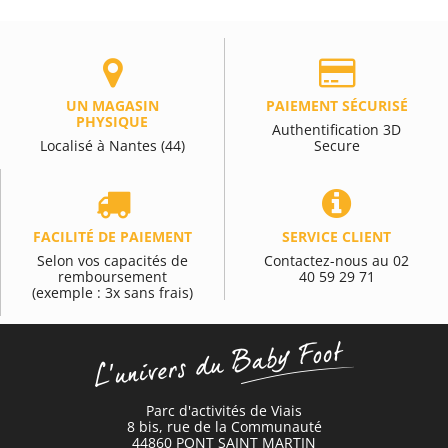
UN MAGASIN
PAIEMENT SÉCURISÉ
PHYSIQUE
Authentification 3D
Localisé à Nantes (44)
Secure
FACILITÉ DE PAIEMENT
SERVICE CLIENT
Selon vos capacités de
Contactez-nous au 02
remboursement
40 59 29 71
(exemple : 3x sans frais)
Parc d'activités de Viais
8 bis, rue de la Communauté
44860 PONT SAINT MARTIN