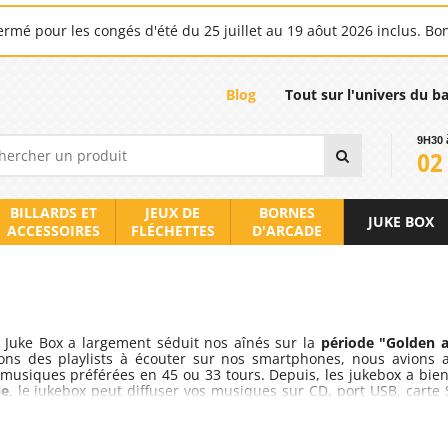
rmé pour les congés d'été du 25 juillet au 19 aôut 2026 inclus. Bo
Blog
Tout sur l'univers du b
9H30 
02
BILLARDS ET
JEUX DE
BORNES
JUKE BOX
ACCESSOIRES
FLÉCHETTES
D'ARCADE
e Juke Box a largement séduit nos aînés sur la
période "Golden a
ns des playlists à écouter sur nos smartphones, nous avions a
 musiques préférées en 45 ou 33 tours. Depuis, les jukebox a bien
ie
, le jukebox peut diffuser vos musiques sur CD, port USB, carte 
collection, le jukebox est un objet emblématique de la culture p
bars et les restaurants qu’il pouvait l’être lors de son âge d’or pe