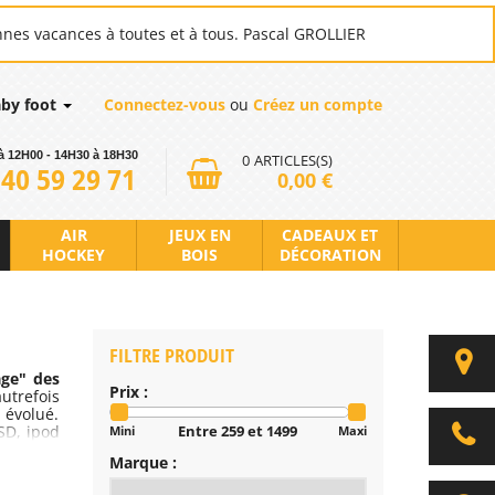
nnes vacances à toutes et à tous. Pascal GROLLIER
aby foot
Connectez-vous
ou
Créez un compte
à 12H00 - 14H30 à 18H30
0
ARTICLES(S)
 40 59 29 71
0,00 €
AIR
JEUX EN
CADEAUX ET
HOCKEY
BOIS
DÉCORATION
FILTRE PRODUIT
ge" des
Prix :
utrefois
 évolué.
SD, ipod
Entre 259 et 1499
Mini
Maxi
Marque :
opulaire
ndant les