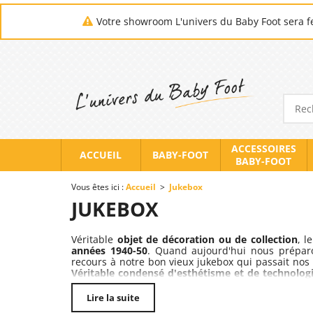
Votre showroom L'univers du Baby Foot sera fe
ACCESSOIRES
ACCUEIL
BABY-FOOT
BABY-FOOT
Vous êtes ici :
Accueil
>
Jukebox
JUKEBOX
Véritable
objet de décoration ou de collection
, l
années 1940-50
. Quand aujourd'hui nous préparo
recours à notre bon vieux jukebox qui passait nos
Véritable condensé d'esthétisme et de technolog
et même sur vos anciens vinyles.
Lire la suite
Aujourd’hui véritable objet de décoration ou de 
occidentale. S’il n’est plus autant utilisé dans les 