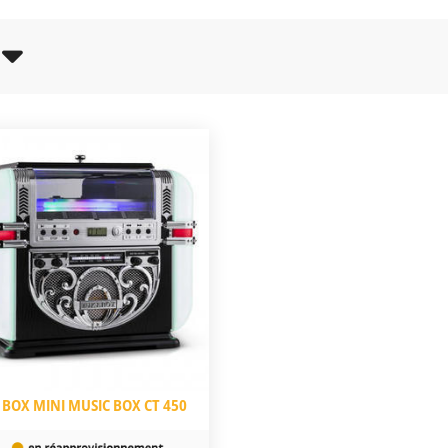
 le jukebox reste pourtant un objet culturel apprécié et reconnu
de revivre l’instant de quelques chansons l’époque des 33 et 45 
élégamment rétro, dotés des technologies les plus modernes pour
nnées 1930. De son origine, il hérite des influences de la musiqu
n auprès de millions d’Américains. À cette époque, la musique noir
 était considérée par certains responsables politiques comme inap
s’est donc imposée dans de nombreux établissements à travers le
ux (notamment le jazz) de trouver une résonance inédite.
ine afro-américaine. Le mot « jukebox » proviendrait en effet de l
aves noirs du sud des États-Unis allaient se retrouver pour boire e
ique « Joot », signifiant « danser ». Il a suffi de rajouter « Box » à
que nous connaissons aujourd’hui.
1940 et 1950, époques pendant lesquelles il était présent dans
ès lui a rapidement permis de franchir l’Atlantique pour venir s
s 1950, notamment grâce à l’essor du rock’n’roll.
 par des plateformes permettant de diffuser la musique plus fac
 nombreuses pistes musicales, ce qui en fait de véritables juk
 BOX MINI MUSIC BOX CT 450
n et modernité