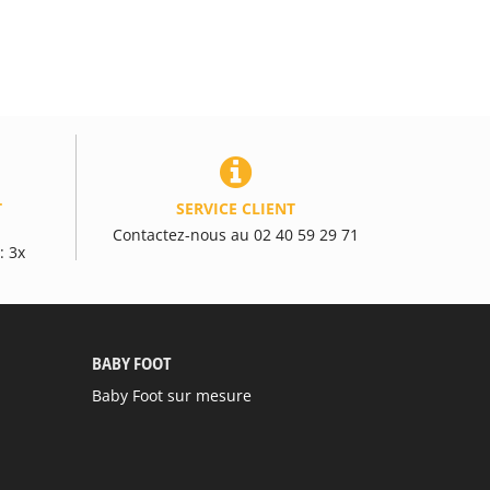
 tout en
 jukebox
dio. Une
ple.
e à leur
T
SERVICE CLIENT
u design
Contactez-nous au 02 40 59 29 71
: 3x
BABY FOOT
Baby Foot sur mesure