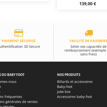
139,00 €
PAIEMENT SÉCURISÉ
FACILITÉ DE PAIEMEN
uthentification 3D Secure
Selon vos capacités de
remboursement (exemple 
sans frais)
S DU BABY FOOT
NOS PRODUITS
mmes-nous
Billards et accessoires
n
Baby-foot
s
Juke box
ns fréquentes
Accessoires baby-foot
ons générales de ventes
s légales