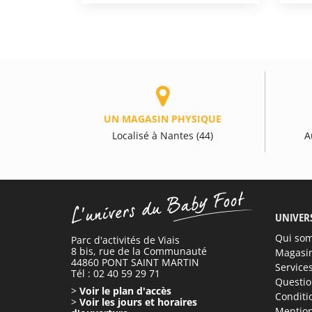
UN MAGASIN PHYSIQUE
Localisé à Nantes (44)
A
UNIVER
Qui so
Parc d'activités de Viais
8 bis, rue de la Communauté
Magasi
44860 PONT SAINT MARTIN
Service
Tél : 02 40 59 29 71
Questio
>
Voir le plan d'accès
Conditi
>
Voir les jours et horaires
Mention