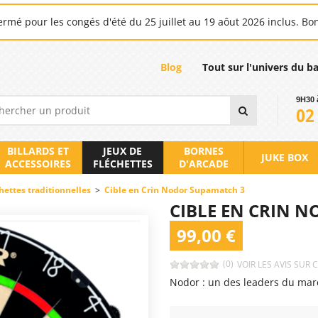
rmé pour les congés d'été du 25 juillet au 19 aôut 2026 inclus. Bo
Blog
Tout sur l'univers du b
9H30 
02
BILLARDS ET
JEUX DE
BORNES
JUKE BOX
ACCESSOIRES
FLÉCHETTES
D'ARCADE
chettes traditionnelles
>
Cible en Crin Nodor Supamatch 3
CIBLE EN CRIN 
99,00 €
(0)
VOIR LES AVIS SUR 
Nodor : un des leaders du marc