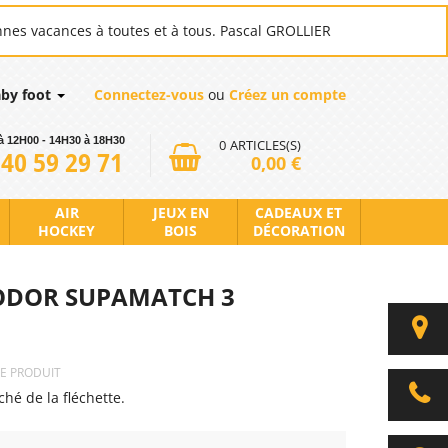
nnes vacances à toutes et à tous. Pascal GROLLIER
aby foot
Connectez-vous
ou
Créez un compte
à 12H00 - 14H30 à 18H30
0
ARTICLES(S)
 40 59 29 71
0,00 €
AIR
JEUX EN
CADEAUX ET
HOCKEY
BOIS
DÉCORATION
NODOR SUPAMATCH 3
CE PRODUIT
hé de la fléchette.