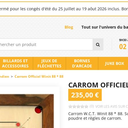
rmé pour les congés d'été du 25 juillet au 19 aôut 2026 inclus. Bo
Blog
Tout sur l'univers du b
9H30 
02
BILLARDS ET
JEUX DE
BORNES
JUKE BOX
ACCESSOIRES
FLÉCHETTES
D'ARCADE
indien
>
Carrom Officiel Winit 88 * 88
CARROM OFFICIEL
235,00 €
(0)
VOIR LES AVIS SUR 
Carrom W.C.T. Winit 88 * 88. Su
poudre et règles de carrom.