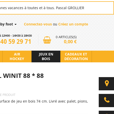
nnes vacances à toutes et à tous. Pascal GROLLIER
aby foot
Connectez-vous
ou
Créez un compte
à 12H00 - 14H30 à 18H30
0
ARTICLES(S)
 40 59 29 71
0,00 €
AIR
JEUX EN
CADEAUX ET
HOCKEY
BOIS
DÉCORATION
 WINIT 88 * 88
CE PRODUIT
rface de jeu en bois 74 cm. Livré avec palet, pions,