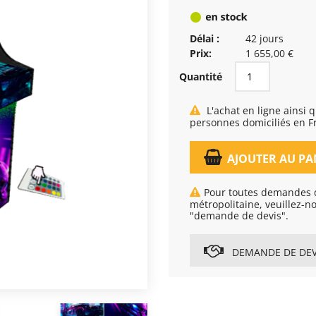
Délai :
42 jours
Prix:
1 655,00 €
Quantité
L'achat en ligne ainsi que la livraison, est réservé exclusivement aux
personnes domiciliés en F
AJOUTER AU PA
Pour toutes demandes d
métropolitaine, veuillez-n
"demande de devis".
DEMANDE DE DEV