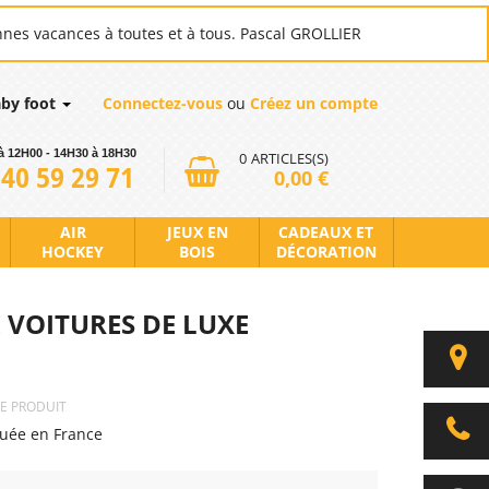
nnes vacances à toutes et à tous. Pascal GROLLIER
aby foot
Connectez-vous
ou
Créez un compte
à 12H00 - 14H30 à 18H30
0
ARTICLES(S)
 40 59 29 71
0,00 €
AIR
JEUX EN
CADEAUX ET
HOCKEY
BOIS
DÉCORATION
 VOITURES DE LUXE
CE PRODUIT
quée en France