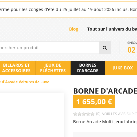
rmé pour les congés d'été du 25 juillet au 19 aôut 2026 inclus. Bo
Blog
Tout sur l'univers du b
9H30 
02
BILLARDS ET
JEUX DE
BORNES
JUKE BOX
ACCESSOIRES
FLÉCHETTES
D'ARCADE
 d'Arcade Voitures de Luxe
BORNE D'ARCADE
1 655,00 €
(0)
VOIR LES AVIS SUR 
Borne Arcade Multi-jeux fabri