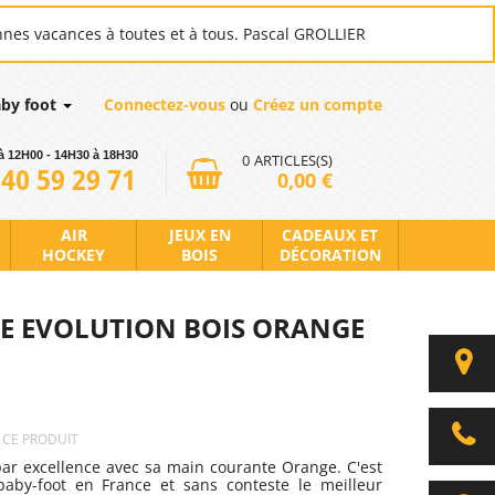
nnes vacances à toutes et à tous. Pascal GROLLIER
aby foot
Connectez-vous
ou
Créez un compte
à 12H00 - 14H30 à 18H30
0
ARTICLES(S)
 40 59 29 71
0,00 €
AIR
JEUX EN
CADEAUX ET
HOCKEY
BOIS
DÉCORATION
IE EVOLUTION BOIS ORANGE
R CE PRODUIT
ar excellence avec sa main courante Orange. C'est
baby-foot en France et sans conteste le meilleur