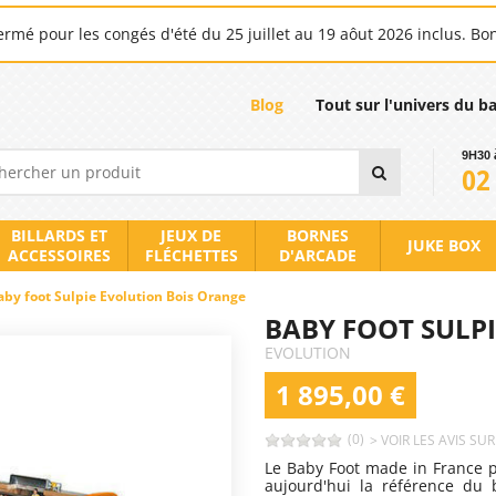
rmé pour les congés d'été du 25 juillet au 19 aôut 2026 inclus. Bo
Blog
Tout sur l'univers du b
9H30 
02
BILLARDS ET
JEUX DE
BORNES
JUKE BOX
ACCESSOIRES
FLÉCHETTES
D'ARCADE
aby foot Sulpie Evolution Bois Orange
BABY FOOT SULP
EVOLUTION
1 895,00 €
(0)
> VOIR LES AVIS SU
Le Baby Foot made in France p
aujourd'hui la référence du 