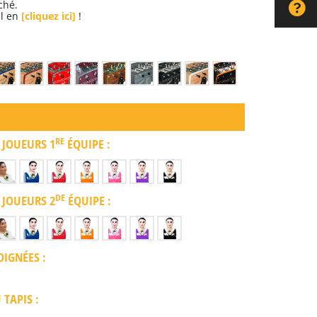
ché.
al en
[cliquez ici]
!
RE
 JOUEURS 1
ÉQUIPE :
DE
 JOUEURS 2
ÉQUIPE :
IGNÉES :
TAPIS :