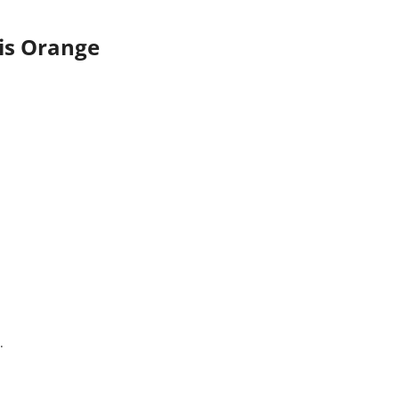
ois Orange
.