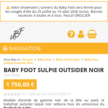
Votre showroom L'univers du Baby Foot sera fermé pour
les congés d'été du 25 juillet au 19 aôut 2026 inclus. Bonnes
vacances à toutes et à tous. Pascal GROLLIER
NAVIGATION
Vous êtes ici :
Accueil
>
Baby-foot
>
Baby-foot Sulpie
>
Baby foot
Sulpie Outsider Noir
BABY FOOT SULPIE OUTSIDER NOIR
OUTSIDER
1 750,00 €
(0)
> VOIR LES AVIS SUR CE PRODUIT
Modèle d’entrée de gamme noir de la tête au pied, le
babyfoot outsider laqué noir séduira tous les amoureux du
football de table.