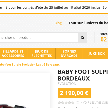
rmé pour les congés d'été du 25 juillet au 19 aôut 2026 inclus. Bo
Blog
Tout sur l'univers du b
9H30 
02
BILLARDS ET
JEUX DE
BORNES
JUKE BOX
ACCESSOIRES
FLÉCHETTES
D'ARCADE
aby foot Sulpie Evolution Laqué Bordeaux
BABY FOOT SULP
BORDEAUX
EVOLUTION
2 190,00 €
(0)
> VOIR LES AVIS SU