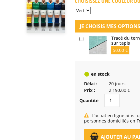
CHOISISSEZ UNE COULEUR DU 
JE CHOISIS MES OPTIONS
Tracé du terr
sur tapis
50,00 €
Délai :
20 jours
Prix :
2 190,00 €
Quantité
L'achat en ligne ainsi que la livraison, est réservé exclusivement aux
personnes domiciliés en F
AJOUTER AU PA