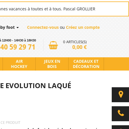
nnes vacances à toutes et à tous. Pascal GROLLIER
aby foot
Connectez-vous
ou
Créez un compte
à 12H00 - 14H30 à 18H30
0
ARTICLES(S)
 40 59 29 71
0,00 €
AIR
JEUX EN
CADEAUX ET
HOCKEY
BOIS
DÉCORATION
IE EVOLUTION LAQUÉ
R CE PRODUIT