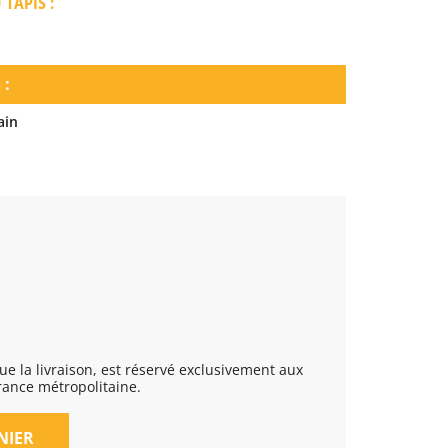
TAPIS :
 :
ain
rance métropolitaine.
NIER