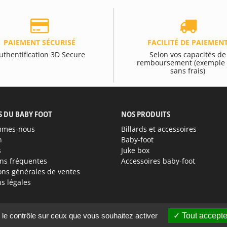
PAIEMENT SÉCURISÉ
FACILITÉ DE PAIEMEN
uthentification 3D Secure
Selon vos capacités de
remboursement (exemple 
sans frais)
S DU BABY FOOT
NOS PRODUITS
mmes-nous
Billards et accessoires
n
Baby-foot
s
Juke box
ns fréquentes
Accessoires baby-foot
ons générales de ventes
s légales
 le contrôle sur ceux que vous souhaitez activer
Tout accepte