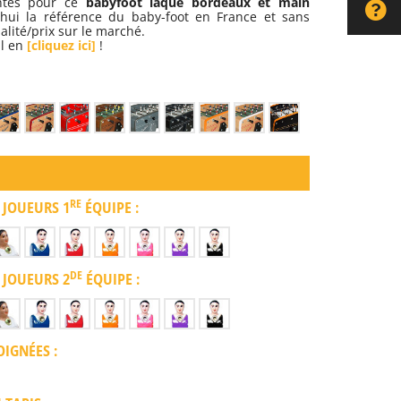
antes pour ce
babyfoot laqué bordeaux et main
'hui la référence du baby-foot en France et sans
alité/prix sur le marché.
al en
[cliquez ici]
!
RE
 JOUEURS 1
ÉQUIPE :
DE
 JOUEURS 2
ÉQUIPE :
IGNÉES :