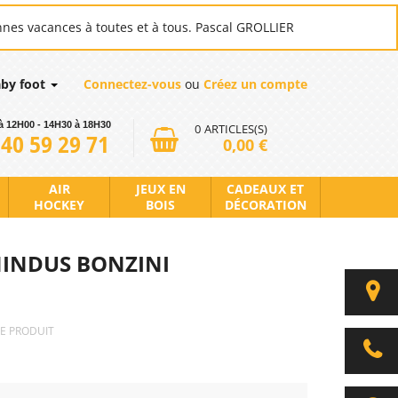
nnes vacances à toutes et à tous. Pascal GROLLIER
aby foot
Connectez-vous
ou
Créez un compte
à 12H00 - 14H30 à 18H30
0
ARTICLES(S)
 40 59 29 71
0,00 €
AIR
JEUX EN
CADEAUX ET
HOCKEY
BOIS
DÉCORATION
INDUS BONZINI
CE PRODUIT
i