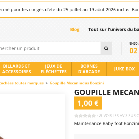
rmé pour les congés d'été du 25 juillet au 19 aôut 2026 inclus. Bo
Blog
Tout sur l'univers du b
9H30 
02
BILLARDS ET
JEUX DE
BORNES
JUKE BOX
ACCESSOIRES
FLÉCHETTES
D'ARCADE
tachées toutes marques
>
Goupille Mecanindus Bonzini
GOUPILLE MECAN
1,00 €
(0)
VOIR LES AVIS SUR 
Maintenance Baby-foot Bonzin