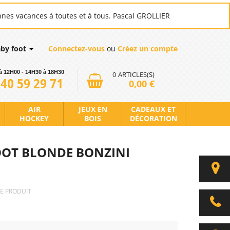
nnes vacances à toutes et à tous. Pascal GROLLIER
aby foot
Connectez-vous
ou
Créez un compte
à 12H00 - 14H30 à 18H30
0
ARTICLES(S)
 40 59 29 71
0,00 €
AIR
JEUX EN
CADEAUX ET
HOCKEY
BOIS
DÉCORATION
OOT BLONDE BONZINI
CE PRODUIT
i