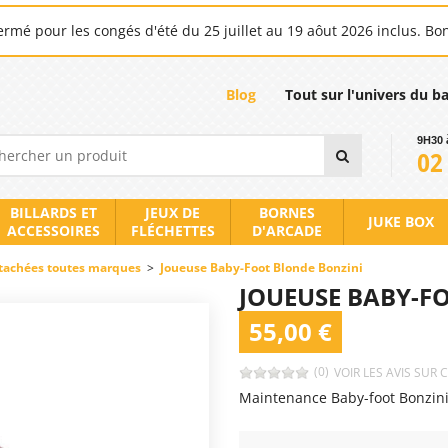
rmé pour les congés d'été du 25 juillet au 19 aôut 2026 inclus. Bo
Blog
Tout sur l'univers du b
9H30 
02
BILLARDS ET
JEUX DE
BORNES
JUKE BOX
ACCESSOIRES
FLÉCHETTES
D'ARCADE
tachées toutes marques
>
Joueuse Baby-Foot Blonde Bonzini
JOUEUSE BABY-F
55,00 €
(0)
VOIR LES AVIS SUR 
Maintenance Baby-foot Bonzin