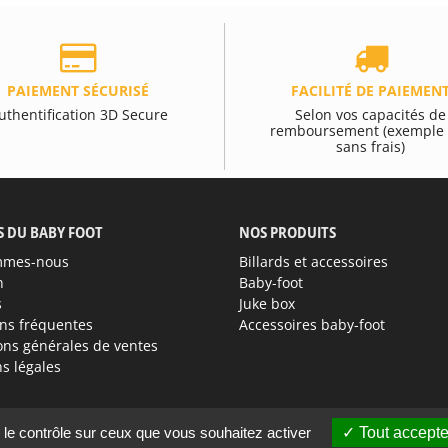
PAIEMENT SÉCURISÉ
FACILITÉ DE PAIEMEN
uthentification 3D Secure
Selon vos capacités de
remboursement (exemple 
sans frais)
S DU BABY FOOT
NOS PRODUITS
mmes-nous
Billards et accessoires
n
Baby-foot
s
Juke box
ns fréquentes
Accessoires baby-foot
ons générales de ventes
s légales
 le contrôle sur ceux que vous souhaitez activer
Tout accepte