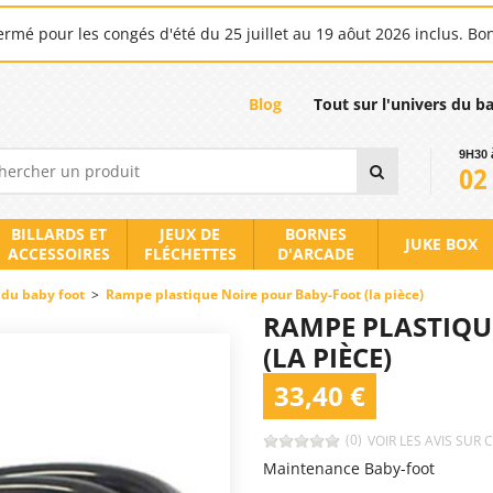
rmé pour les congés d'été du 25 juillet au 19 aôut 2026 inclus. Bo
Blog
Tout sur l'univers du b
9H30 
02
BILLARDS ET
JEUX DE
BORNES
JUKE BOX
ACCESSOIRES
FLÉCHETTES
D'ARCADE
 du baby foot
>
Rampe plastique Noire pour Baby-Foot (la pièce)
RAMPE PLASTIQU
(LA PIÈCE)
33,40 €
(0)
VOIR LES AVIS SUR 
Maintenance Baby-foot