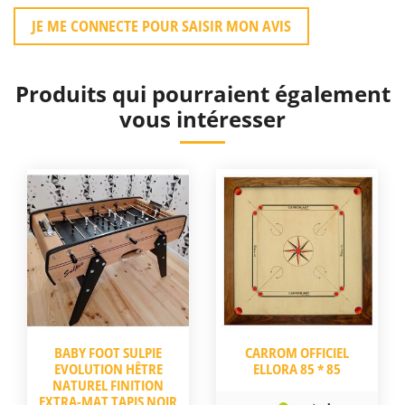
JE ME CONNECTE POUR SAISIR MON AVIS
Produits qui pourraient également
vous intéresser
BABY FOOT SULPIE
CARROM OFFICIEL
EVOLUTION HÊTRE
ELLORA 85 * 85
NATUREL FINITION
EXTRA-MAT TAPIS NOIR