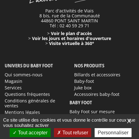
Parc d'activités de Viais
8 bis, rue de la Communauté
44860 PONT SAINT MARTIN
Tél : 02 40 59 29 71
>
Voir le plan d'accès
>
Voir les jours et horaires d'ouverture
>
Visite virtuelle à 360°
UNIVERS DU BABY FOOT
NOS PRODUITS
Qui sommes-nous
Billards et accessoires
Magasin
Baby-foot
Services
Juke box
Questions fréquentes
Accessoires baby-foot
Conditions générales de
BABY FOOT
ventes
Baby Foot sur mesure
Mentions légales
Contact
Ce site utilise des cookies et vous donne le contrôle sur ceux que
X
vous souhaitez activer
Tout accepter
Tout refuser
Personnaliser