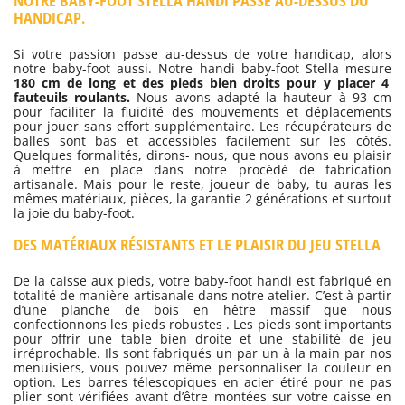
NOTRE BABY-FOOT STELLA HANDI PASSE AU-DESSUS DU
HANDICAP.
Si votre passion passe au-dessus de votre handicap, alors
notre baby-foot aussi. Notre handi baby-foot Stella mesure
180 cm de long et des pieds bien droits pour y placer 4
fauteuils roulants.
Nous avons adapté la hauteur à 93 cm
pour faciliter la fluidité des mouvements et déplacements
pour jouer sans effort supplémentaire. Les récupérateurs de
balles sont bas et accessibles facilement sur les côtés.
Quelques formalités, dirons- nous, que nous avons eu plaisir
à mettre en place dans notre procédé de fabrication
artisanale. Mais pour le reste, joueur de baby, tu auras les
mêmes matériaux, pièces, la garantie 2 générations et surtout
la joie du baby-foot.
DES MATÉRIAUX RÉSISTANTS ET LE PLAISIR DU JEU STELLA
De la caisse aux pieds, votre baby-foot handi est fabriqué en
totalité de manière artisanale dans notre atelier. C’est à partir
d’une planche de bois en hêtre massif que nous
confectionnons les pieds robustes . Les pieds sont importants
pour offrir une table bien droite et une stabilité de jeu
irréprochable. Ils sont fabriqués un par un à la main par nos
menuisiers, vous pouvez même personnaliser la couleur en
option. Les barres télescopiques en acier étiré pour ne pas
plier sont vérifiées avant d’être montées sur votre caisse en