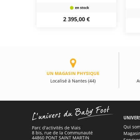
2 395,00 €
UN MAGASIN PHYSIQUE
Localisé à Nantes (44)
A
UNIVER
Qui so
Parc d'activités de Viais
8 bis, rue de la Communauté
Magasi
44860 PONT SAINT MARTIN
Service