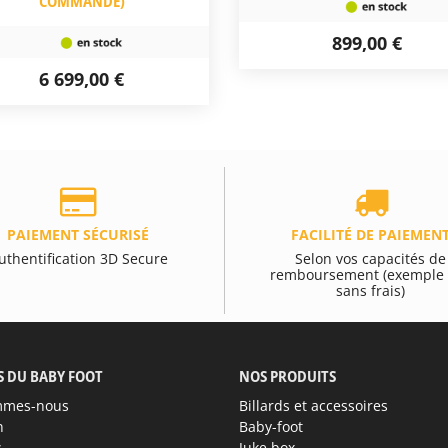
COMMANDE)
899,00 €
6 699,00 €
PAIEMENT SÉCURISÉ
FACILITÉ DE PAIEMEN
uthentification 3D Secure
Selon vos capacités de
remboursement (exemple 
sans frais)
S DU BABY FOOT
NOS PRODUITS
mmes-nous
Billards et accessoires
n
Baby-foot
s
Juke box