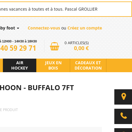
nnes vacances à toutes et à tous. Pascal GROLLIER
aby foot
Connectez-vous
ou
Créez un compte
à 12H00 - 14H30 à 18H30
0
ARTICLES(S)
 40 59 29 71
0,00 €
AIR
JEUX EN
CADEAUX ET
HOCKEY
BOIS
DÉCORATION
PHOON - BUFFALO 7FT
CE PRODUIT