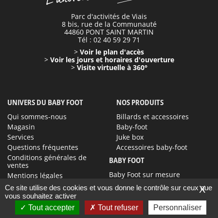
Parc d'activités de Viais
8 bis, rue de la Communauté
44860 PONT SAINT MARTIN
Tél : 02 40 59 29 71
>
Voir le plan d'accès
>
Voir les jours et horaires d'ouverture
>
Visite virtuelle à 360°
UNIVERS DU BABY FOOT
NOS PRODUITS
Qui sommes-nous
Billards et accessoires
Magasin
Baby-foot
Services
Juke box
Questions fréquentes
Accessoires baby-foot
Conditions générales de
BABY FOOT
ventes
Baby Foot sur mesure
Mentions légales
Contact
Ce site utilise des cookies et vous donne le contrôle sur ceux que
X
vous souhaitez activer
Tout accepter
Tout refuser
Personnaliser